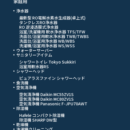
家庭用
浄水器
最新型 RO電解水素水生成器(卓上式)
タンクレスRO浄水器
RO 逆浸透膜式浄水器
浴室/洗濯機用 軟水浄水器 TFS/TFW
洗面台/浴室用軟水浄水器 TWB/TWBS
洗面台/浴室用浄水器 WB/WBS
洗濯機/浴室用浄水器 WS/WSS
ウォーターサーバー
サニタリーアイテム
シャワートイレ Tokyo Sukkiri
浴室用軟水器RS
シャワーヘッド
ピュアラスファイン シャワーヘッド
食洗機
空気清浄機
空気清浄機 Daikin MC55ZV1S
空気清浄機 Daikin MC80ZV1S
空気清浄機 Panasonic F-JPU70AWT
除湿機
Hafele コンパクト除湿機
除湿機 SHARP DW型
乾燥機
洗濯機クリーニング