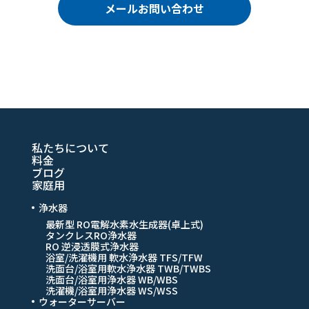
メールお問い合わせ
私たちについて
料金
ブログ
家庭用
浄水器
最新型 RO電解水素水生成器(卓上式)
タンクレスRO浄水器
RO 逆浸透膜式浄水器
浴室/洗濯機用 軟水浄水器 TFS/TFW
洗面台/浴室用軟水浄水器 TWB/TWBS
洗面台/浴室用浄水器 WB/WBS
洗濯機/浴室用浄水器 WS/WSS
ウォーターサーバー