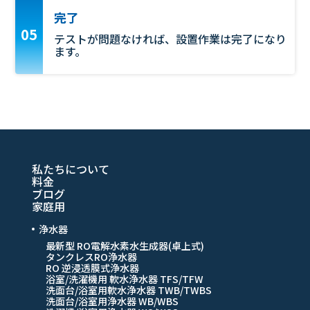
完了
テストが問題なければ、設置作業は完了になり
ます。
私たちについて
料金
ブログ
家庭用
浄水器
最新型 RO電解水素水生成器(卓上式)
タンクレスRO浄水器
RO 逆浸透膜式浄水器
浴室/洗濯機用 軟水浄水器 TFS/TFW
洗面台/浴室用軟水浄水器 TWB/TWBS
洗面台/浴室用浄水器 WB/WBS