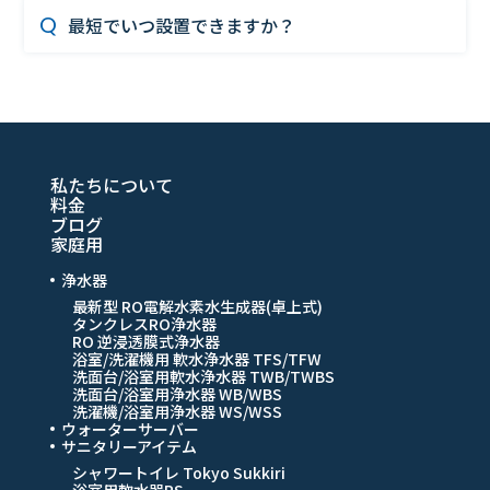
を閉める。
最短でいつ設置できますか？
公式LINE・お電話・メールフォームからお問い合
コンセントプラグ(②のシール)を抜く。
わせください。
浄水器の蛇口をひねりタンク内の水を全て出す。
最短スケジュールにてお伺いさせていただきます。
終了後蛇口を閉める。（この状態で外出して下
最短で翌日の午前10時にご設置にお伺いさせていた
さい）
だきます。
▼
（お戻りになられましたら・・）
浄水器を使用する際は、コンセントプラグ(②の
私たちについて
シール)を差し込み電源を入れる。
料金
シンク下の浄水器の元栓（①のシール）を90度
ブログ
動かし（白いホースと平行に）元栓を開ける。
家庭用
満水になったら蛇口をひねり、水を約1分程度捨
てたらご利用頂けます。
浄水器
最新型 RO電解水素水生成器(卓上式)
タンクレスRO浄水器
RO 逆浸透膜式浄水器
浴室/洗濯機用 軟水浄水器 TFS/TFW
洗面台/浴室用軟水浄水器 TWB/TWBS
洗面台/浴室用浄水器 WB/WBS
洗濯機/浴室用浄水器 WS/WSS
ウォーターサーバー
サニタリーアイテム
シャワートイレ Tokyo Sukkiri