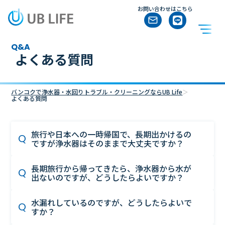
お問い合わせはこちら
Q&A
よくある質問
バンコクで浄水器・水回りトラブル・クリーニングならUB Life
＞
よくある質問
旅行や日本への一時帰国で、長期出かけるの
ですが浄水器はそのままで大丈夫ですか？
長期旅行から帰ってきたら、浄水器から水が
●浄水器を1日以上ご利用されない場合は
出ないのですが、どうしたらよいですか？
→シンク下の浄水器の元栓（①のシール）を90度回
して元栓を閉めて、コンセントを抜いて下さい。
水漏れしているのですが、どうしたらよいで
日本人直通ダイヤルにお電話ください。
●浄水器を3日以上ご利用されない場合は
すか？
解決できない場合、最短スケジュールにて点検にお
浄水器の元栓（①のシール）を90度回して元栓
伺いさせていただきます。