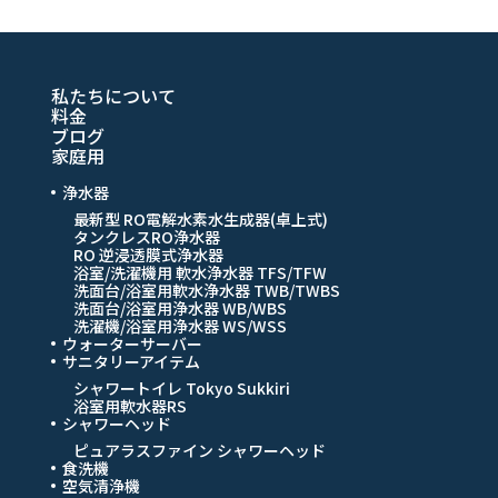
私たちについて
料金
ブログ
家庭用
浄水器
最新型 RO電解水素水生成器(卓上式)
タンクレスRO浄水器
RO 逆浸透膜式浄水器
浴室/洗濯機用 軟水浄水器 TFS/TFW
洗面台/浴室用軟水浄水器 TWB/TWBS
洗面台/浴室用浄水器 WB/WBS
洗濯機/浴室用浄水器 WS/WSS
ウォーターサーバー
サニタリーアイテム
シャワートイレ Tokyo Sukkiri
浴室用軟水器RS
シャワーヘッド
ピュアラスファイン シャワーヘッド
食洗機
空気清浄機