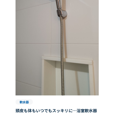
軟水器
頭皮も体もいつでもスッキリに…浴室軟水器