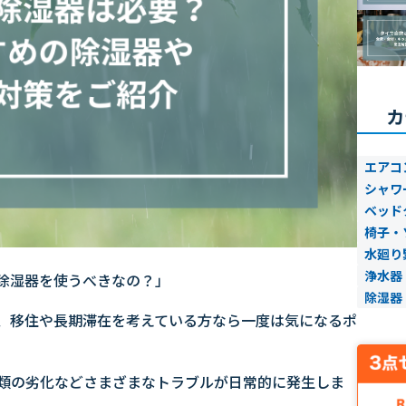
カ
エアコ
シャワ
ベッド
椅子・
水廻り
浄水器
除湿器を使うべきなの？」
除湿器
、移住や長期滞在を考えている方なら一度は気になるポ
類の劣化などさまざまなトラブルが日常的に発生しま