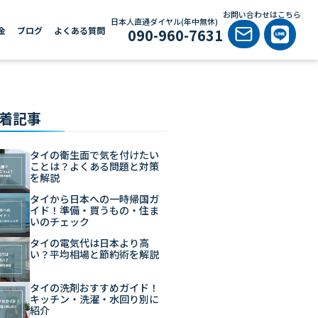
お問い合わせはこちら
日本人直通ダイヤル(年中無休)
金
ブログ
よくある質問
090-960-7631
介
着記事
タイの衛生面で気を付けたい
ことは？よくある問題と対策
を解説
タイから日本への一時帰国ガ
イド！準備・買うもの・住ま
いのチェック
タイの電気代は日本より高
い？平均相場と節約術を解説
タイの洗剤おすすめガイド！
キッチン・洗濯・水回り別に
紹介