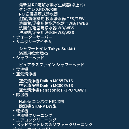
最新型 RO電解水素水生成器(卓上式)
タンクレスRO浄水器
RO 逆浸透膜式浄水器
浴室/洗濯機用 軟水浄水器 TFS/TFW
洗面台/浴室用軟水浄水器 TWB/TWBS
洗面台/浴室用浄水器 WB/WBS
洗濯機/浴室用浄水器 WS/WSS
ウォーターサーバー
サニタリーアイテム
シャワートイレ Tokyo Sukkiri
浴室用軟水器RS
シャワーヘッド
ピュアラスファイン シャワーヘッド
食洗機
空気清浄機
空気清浄機 Daikin MC55ZV1S
空気清浄機 Daikin MC80ZV1S
空気清浄機 Panasonic F-JPU70AWT
除湿機
Hafele コンパクト除湿機
除湿機 SHARP DW型
乾燥機
洗濯機クリーニング
エアコンクリーニング
ベッドマットレス＆ソファークリーニング