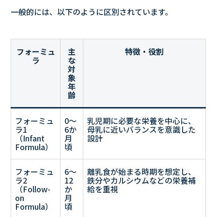
一般的には、以下のように区別されています。
フォーミュ
主
特徴・役割
ラ
な
対
象
年
齢
フォーミュ
0〜
乳児期に必要な栄養を中心に、
ラ1
6か
母乳に近いバランスを意識した
（Infant
月
設計
Formula）
頃
フォーミュ
6〜
離乳食が始まる時期を想定し、
ラ2
12
鉄分やカルシウムなどの栄養補
（Follow-
か
給を重視
on
月
Formula）
頃